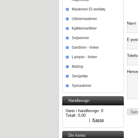
Maskiner/ El.verktøy
Utleiemaskiner
Navn
Kjøkkenartikler
Svipenner
E-pos
Gardiner - linker
Telefo
Lamper - linker
Maling
Henve
Sengetøy
Symaskiner
Handlevogn
Varer i handlevogn:
0
Totalt:
0,00
Handlevogn
|
Kasse
Din konto