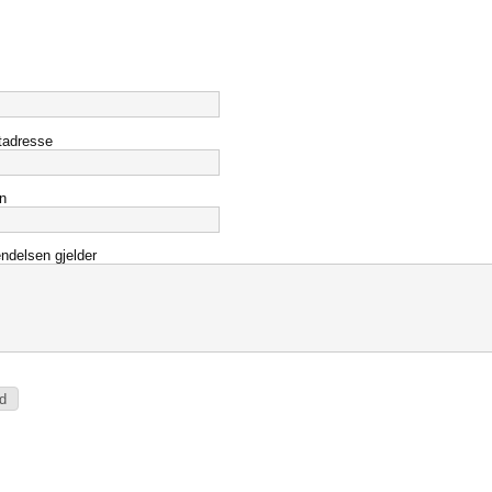
tadresse
n
ndelsen gjelder