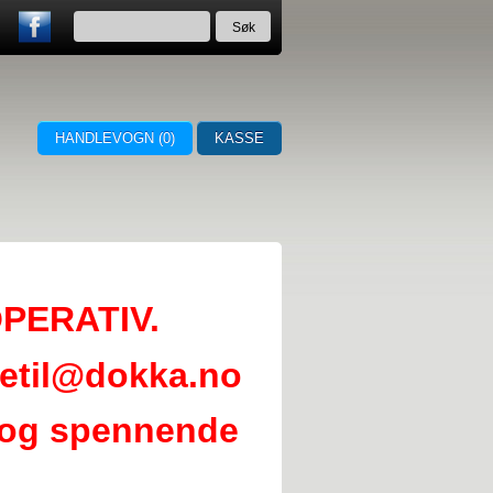
HANDLEVOGN (
0
)
KASSE
PERATIV.
kjetil@dokka.no
d og spennende