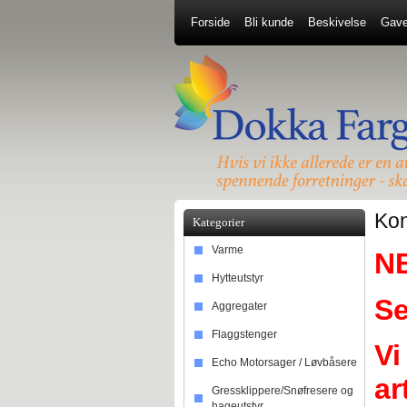
Forside
Bli kunde
Beskivelse
Gave
Kon
Kategorier
Varme
N
Hytteutstyr
Se
Aggregater
Flaggstenger
Vi
Echo Motorsager / Løvbåsere
ar
Gressklippere/Snøfresere og
hageutstyr