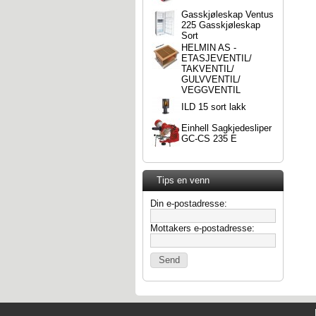
Gasskjøleskap Ventus
225 Gasskjøleskap
Sort
HELMIN AS -
ETASJEVENTIL/
TAKVENTIL/
GULVVENTIL/
VEGGVENTIL
ILD 15 sort lakk
Einhell Sagkjedesliper
GC-CS 235 E
Tips en venn
Din e-postadresse:
Mottakers e-postadresse: