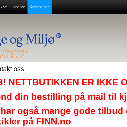
kort
Logg inn
Kontakt oss
takt oss
B! NETTBUTIKKEN ER IKKE O
nd din bestilling på mail til 
 har også mange gode tilbu
tikler på FINN.no