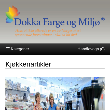
Kategorier
Handlevogn (
0
)
Kjøkkenartikler