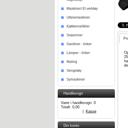
Maskiner/ El.verktøy
Utleiemaskiner
Kjøkkenartikler
Svipenner
Pr
Gardiner - linker
Op
Lamper - linker
25
ha
Maling
de
Sengetøy
Symaskiner
Handlevogn
Varer i handlevogn:
0
Totalt:
0,00
Handlevogn
|
Kasse
Din konto