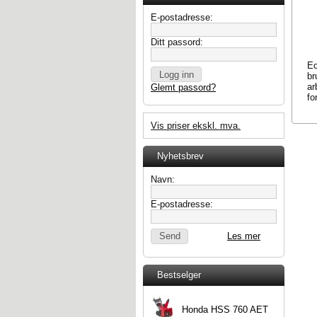
E-postadresse:
Ditt passord:
Ec
br
ar
Glemt passord?
fo
Vis priser ekskl. mva.
Nyhetsbrev
Navn:
E-postadresse:
Les mer
Bestselger
Honda HSS 760 AET