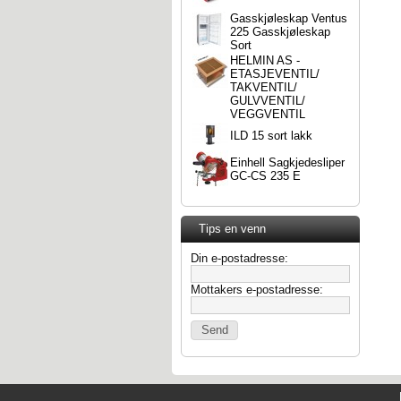
Gasskjøleskap Ventus
225 Gasskjøleskap
Sort
HELMIN AS -
ETASJEVENTIL/
TAKVENTIL/
GULVVENTIL/
VEGGVENTIL
ILD 15 sort lakk
Einhell Sagkjedesliper
GC-CS 235 E
Tips en venn
Din e-postadresse:
Mottakers e-postadresse: