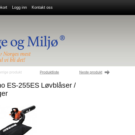
kort
Logg inn
Kontakt oss
orrige produkt
Produktliste
Neste produkt
o ES-255ES Løvblåser /
ger