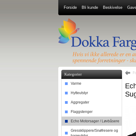
Forside
Bli kunde
Beskivelse
Gave
F
Kategorier
Varme
Ech
Su
Hytteutstyr
Aggregater
Flaggstenger
Echo Motorsager / Løvbåsere
Gressklippere/Snøfresere og
hageutstyr