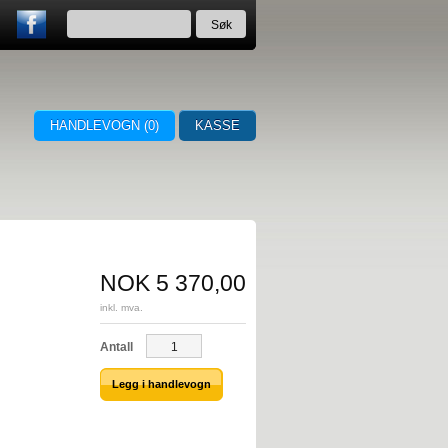
HANDLEVOGN (
0
)
KASSE
NOK
5 370,00
inkl. mva.
Antall