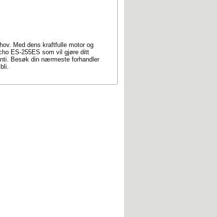
ehov. Med dens kraftfulle motor og
Echo ES-255ES som vil gjøre ditt
aranti. Besøk din nærmeste forhandler
bli.