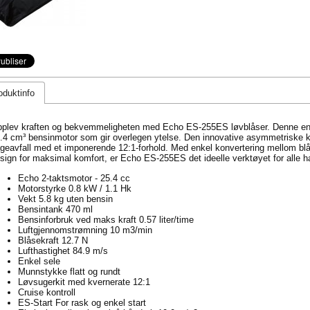
oduktinfo
plev kraften og bekvemmeligheten med Echo ES-255ES løvblåser. Denne enhe
.4 cm³ bensinmotor som gir overlegen ytelse. Den innovative asymmetriske k
geavfall med et imponerende 12:1-forhold. Med enkel konvertering mellom bl
sign for maksimal komfort, er Echo ES-255ES det ideelle verktøyet for alle h
Echo 2-taktsmotor - 25.4 cc
Motorstyrke 0.8 kW / 1.1 Hk
Vekt 5.8 kg uten bensin
Bensintank 470 ml
Bensinforbruk ved maks kraft 0.57 liter/time
Luftgjennomstrømning 10 m3/min
Blåsekraft 12.7 N
Lufthastighet 84.9 m/s
Enkel sele
Munnstykke flatt og rundt
Løvsugerkit med kvernerate 12:1
Cruise kontroll
ES-Start For rask og enkel start