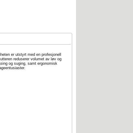
ten er utstyrt med en profesjonell
utteren reduserer volumet av løv og
åsing og suging, samt ergonomisk
ageentusiaster.