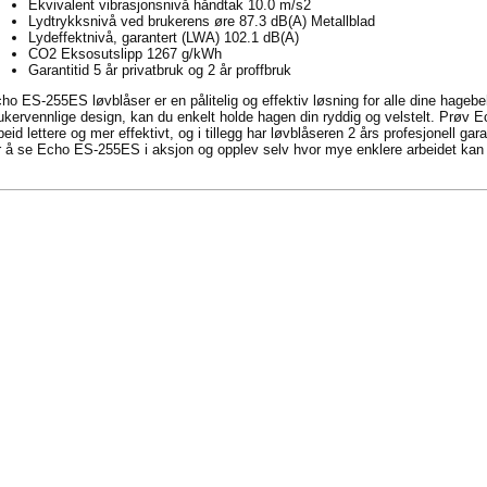
Ekvivalent vibrasjonsnivå håndtak 10.0 m/s2
Lydtrykksnivå ved brukerens øre 87.3 dB(A) Metallblad
Lydeffektnivå, garantert (LWA) 102.1 dB(A)
CO2 Eksosutslipp 1267 g/kWh
Garantitid 5 år privatbruk og 2 år proffbruk
ho ES-255ES løvblåser er en pålitelig og effektiv løsning for alle dine hageb
ukervennlige design, kan du enkelt holde hagen din ryddig og velstelt. Prøv 
beid lettere og mer effektivt, og i tillegg har løvblåseren 2 års profesjonell g
r å se Echo ES-255ES i aksjon og opplev selv hvor mye enklere arbeidet kan 